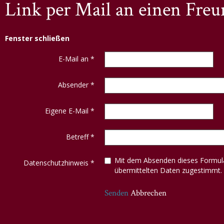
Link per Mail an einen Fre
Fenster schließen
E-Mail an
*
Absender
*
Eigene E-Mail
*
Betreff
*
Mit dem Absenden dieses Formula
Datenschutzhinweis
*
übermittelten Daten zugestimmt.
Senden
Abbrechen