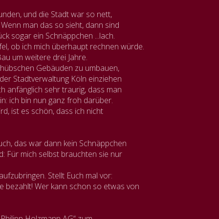
unden, und die Stadt war so nett,
. Wenn man das so sieht, dann sind
ück sogar ein Schnäppchen ...lach.
l, ob ich mich überhaupt rechnen würde.
au um weitere drei Jahre.
en hübschen Gebäuden zu umbauen,
l der Stadtverwaltung Köln einziehen
ich anfänglich sehr traurig, dass man
in: ich bin nun ganz froh darüber.
rd, ist es schön, dass ich nicht
huch, das war dann kein Schnäppchen
: Für mich selbst brauchten sie nur
ufzubringen. Stellt Euch mal vor:
e bezahlt! Wer kann schon so etwas von
 „Philipp Holzmann AG“ zum