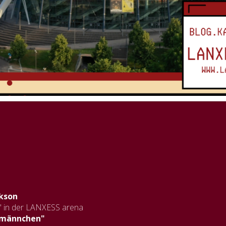
ckson
" in der LANXESS arena
elmännchen"