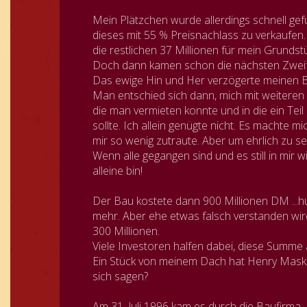
Mein Plätzchen wurde allerdings schnell gef
dieses mit 55 % Preisnachlass zu verkaufen
die restlichen 37 Millionen für mein Grundst
Doch dann kamen schon die nächsten Zweife
Das ewige Hin und Her verzögerte meinen B
Man entschied sich dann, mich mit weiter
die man vermieten konnte und in die ein Tei
sollte. Ich allein genügte nicht. Es machte m
mir so wenig zutraute. Aber um ehrlich zu se
Wenn alle gegangen sind und es still in mir wi
alleine bin!
Der Bau kostete dann 900 Millionen DM ...
mehr. Aber ehe etwas falsch verstanden wird
300 Millionen.
Viele Investoren halfen dabei, diese Summe a
Ein Stück von meinem Dach hat Henry Mask
sich sagen?
Am 31. Juli 1996 kam es durch die Baufirma