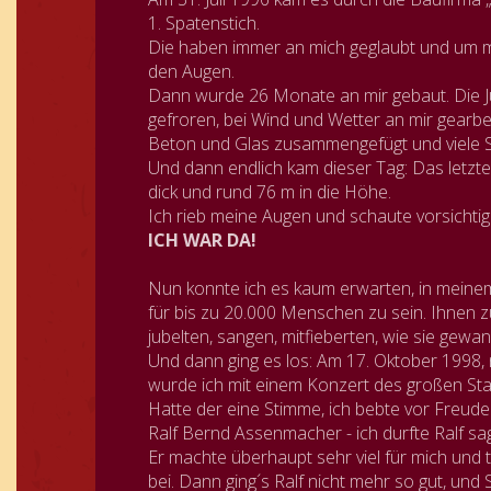
1. Spatenstich.
Die haben immer an mich geglaubt und um mi
den Augen.
Dann wurde 26 Monate an mir gebaut.
Die 
gefroren, bei Wind und Wetter an mir gearbei
Beton und Glas zusammengefügt und viele 
Und dann endlich kam dieser Tag: Das letzte
dick und rund 76 m in die Höhe.
Ich rieb meine Augen und schaute vorsichtig
ICH WAR DA!
Nun konnte ich es kaum erwarten, in meine
für bis zu 20.000 Menschen zu sein. Ihnen z
jubelten, sangen, mitfieberten, wie sie gewa
Und dann ging es los: Am 17. Oktober 1998,
wurde ich mit einem Konzert des großen Star-
Hatte der eine Stimme, ich bebte vor Freude
Ralf Bernd Assenmacher - ich durfte Ralf sag
Er machte überhaupt sehr viel für mich und 
bei.
Dann ging´s Ralf nicht mehr so gut, und