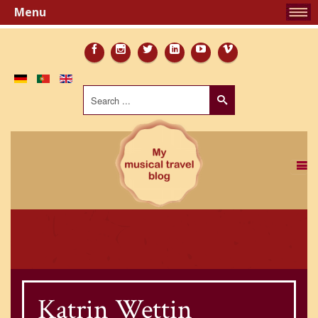
Menu
Search
...
Katrin Wettin